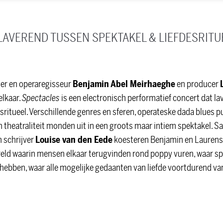
LAVEREND TUSSEN SPEKTAKEL & LIEFDESRITU
er en operaregisseur
Benjamin Abel Meirhaeghe
en producer
elkaar.
Spectacles
is een electronisch performatief concert dat la
esritueel. Verschillende genres en sferen, operateske dada blues 
n theatraliteit monden uit in een groots maar intiem spektakel. 
 schrijver
Louise van den Eede
koesteren Benjamin en Laurens
reld waarin mensen elkaar terugvinden rond poppy vuren, waar sp
 hebben, waar alle mogelijke gedaanten van liefde voortdurend v