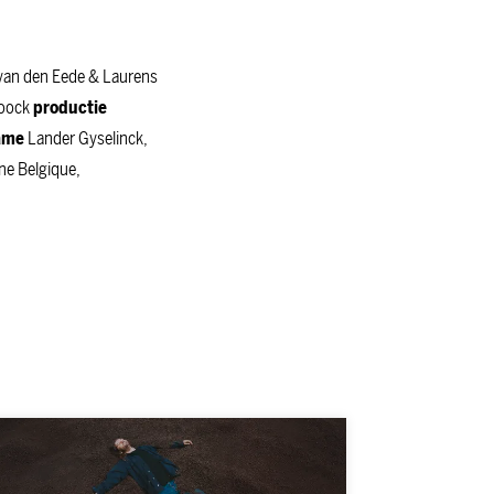
van den Eede & Laurens
Loock
productie
ame
Lander Gyselinck,
ne Belgique,