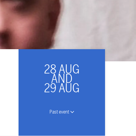
28 AUG
AND
29 AUG
Past event