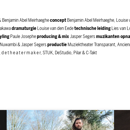
& Benjamin Abel Meirhaeghe
concept
Benjamin Abel Meirhaeghe, Louise 
yakawa
dramaturgie
Louise van den Eede
technische
leiding
Lies van 
yling
Paule Josephe
producing
&
mix
Jasper Segers
muzikanten
opn
d Nuwambi & Jasper Segers
productie
Muziektheater Transparant, Ancien
e t h e a t e r m a k e r, STUK, DeStudio, Pilar & C-Takt