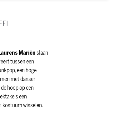
EEL
Laurens Mariën
slaan
veert tussen een
punkpop, een hoge
Samen met danser
 de hoop op een
ektakels een
an kostuum wisselen.