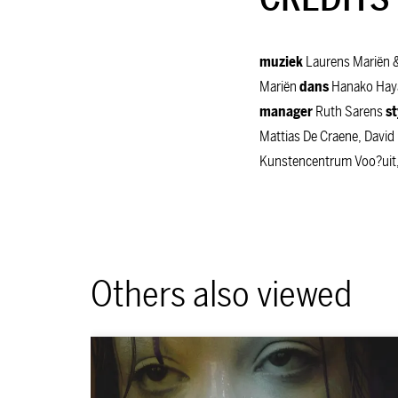
muziek
Laurens Mariën 
Mariën
dans
Hanako Ha
manager
Ruth Sarens
st
Mattias De Craene, Davi
Kunstencentrum Voo?uit, d 
Others also viewed
Skip