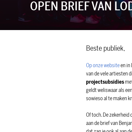
OPEN BRIEF VAN LO
Beste publiek,
Op onze website
en in
van de vele artiesten
projectsubsidies
met
geldt weliswaar als ee
sowieso al te maken k
Of toch. De zekerheid 
aan de brief van Benjam
dat zag je ook al aan d