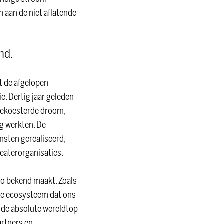
n aan de niet aflatende
end.
t de afgelopen
ie. Dertig jaar geleden
 gekoesterde droom,
ig werkten. De
omsten gerealiseerd,
heaterorganisaties.
zo bekend maakt. Zoals
gde ecosysteem dat ons
 de absolute wereldtop
artners en