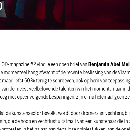
D
 LOD-magazine #2 vind je een open brief van
Benjamin Abel Me
 die momenteel bang afwacht of de recente beslissing van de Vla
 maar liefst 60 % terug te schroeven, ook op hem van toepassing 
n van de meest veelbelovende talenten van het moment, maar in d
reeg met opeenvolgende besparingen, zijn er nu helemaal geen z
dat de kunstensector bevolkt wordt door dromers en vechters, blijf
in, die de hoop en vechtlust uitstraalt van een kunstenaar die in 
e protesten in het najaar, aan de talloze opiniestukken, aan de on