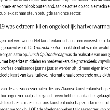
innen- en vooral ook buitenland, aan de acties op sociale media e
publiek dat haar steun betuigde aan onze sector.
19 was extreem kil en ongelooflijk hartverwarm
gen niet verdwenen. Het kunstenlandschap is een ecosysteem da
opgebouwd werd. LOD
muziektheater
maakt deel uit van die evolut
e organisatie op.
Lunch Op Donderdag
was de realisatie van een
, met beperkte middelen en medewerkers die grotendeels vrijwill
 professionaliseerde jaar na jaar, er werden altijd meer eigen ink
electe kaart van kwalitatieve, internationaal opererende muziekt
 van de vele succesverhalen die ons Vlaamse kunstenlandschap 
et hun eigen verhaal, dat ze geschreven hebben dankzij het gelaa
Al die schakels maken dat ons kunstenlandschap zonder meer tot
egen we (ook bij LOD) de afgelopen weken talloze reacties van p