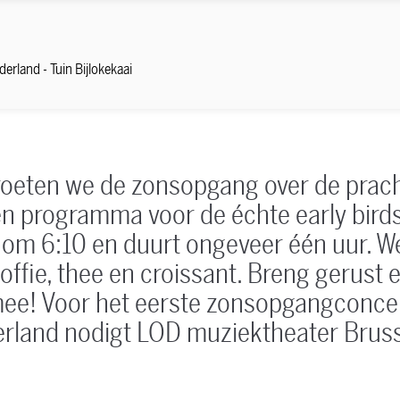
derland - Tuin Bijlokekaai
oeten we de zonsopgang over de prach
Een programma voor de échte early bird
t om 6:10 en duurt ongeveer één uur. 
offie, thee en croissant. Breng gerust 
mee! Voor het eerste zonsopgangconcer
erland nodigt LOD muziektheater Bruss