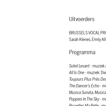
Uitvoerders
BRUSSELS VOCAL PR
Sarah Klenes, Emily Al
Programma
Soleil Levant
- muziek 
All Is One
- muziek: Die
Toujours Plus Près Des
The Dancer’s Echo
- mu
Musica Sunata, Music
Poppies In The Sky
- m
Bruxelles Ma Belle
- mu