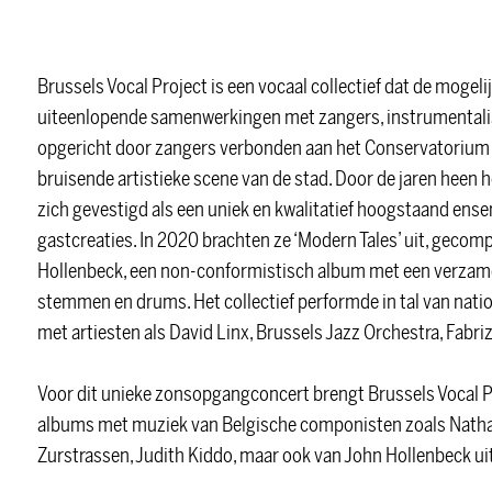
Brussels Vocal Project is een vocaal collectief dat de mogel
uiteenlopende samenwerkingen met zangers, instrumentalis
opgericht door zangers verbonden aan het Conservatorium v
bruisende artistieke scene van de stad. Door de jaren heen 
zich gevestigd als een uniek en kwalitatief hoogstaand ens
gastcreaties. In 2020 brachten ze ‘Modern Tales’ uit, ge
Hollenbeck, een non-conformistisch album met een verzame
stemmen en drums. Het collectief performde in tal van natio
met artiesten als David Linx, Brussels Jazz Orchestra, Fabri
Voor dit unieke zonsopgangconcert brengt Brussels Vocal Pr
albums met muziek van Belgische componisten zoals Nathalie 
Zurstrassen, Judith Kiddo, maar ook van John Hollenbeck uit