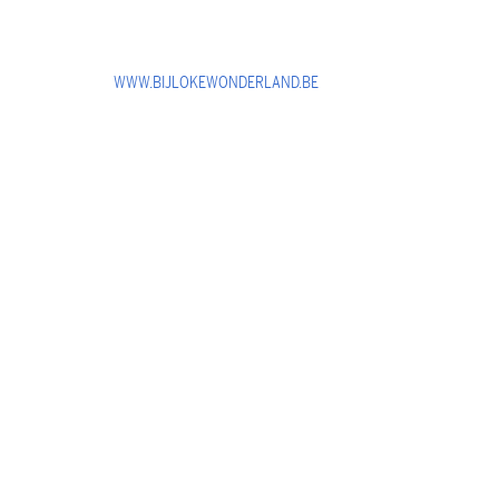
WWW.BIJLOKEWONDERLAND.BE