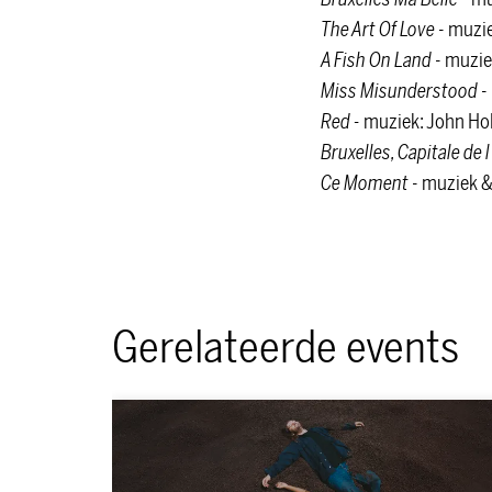
The Art Of Love
- muzie
A Fish On Land
- muzie
Miss Misunderstood
-
Red -
muziek: John Hol
Bruxelles, Capitale de 
Ce Moment
- muziek &
Gerelateerde events
Overslaan