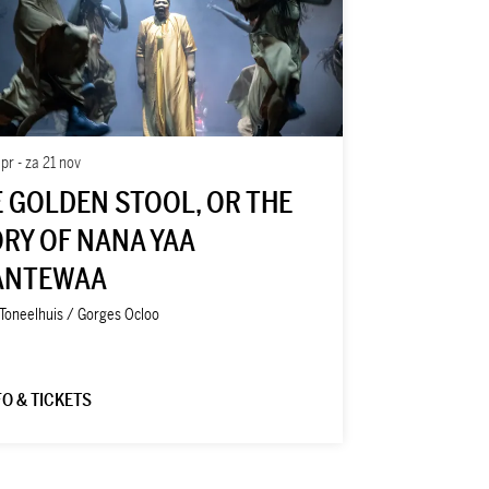
apr
-
za 21 nov
 GOLDEN STOOL, OR THE
RY OF NANA YAA
ANTEWAA
Toneelhuis / Gorges Ocloo
FO & TICKETS