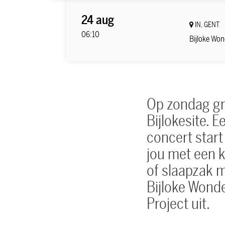
24 aug
IN, GENT
06:10
Bijloke Won
Op zondag gr
Bijlokesite. 
concert star
jou met een k
of slaapzak 
Bijloke Wond
Project uit.