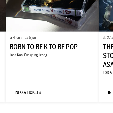
vr 4 jun
en
za 5 jun
do 27 
BORN TO BE K TO BE POP
THE
STO
Jaha Koo, Eunkyung Jeong
AS
LOD & 
INFO & TICKETS
IN