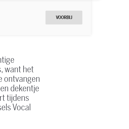
VOORBIJ
tige
s, want het
We ontvangen
een dekentje
t tijdens
els Vocal