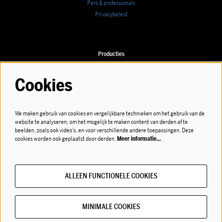
Pers & professionals
Privacybeleid
Producties
Speellijst
Cookies
We maken gebruik van cookies en vergelijkbare technieken om het gebruik van de
website te analyseren, om het mogelijk te maken content van derden af te
Volg ons
beelden, zoals ook video’s, en voor verschillende andere toepassingen. Deze
cookies worden ook geplaatst door derden.
Meer informatie…
ALLEEN FUNCTIONELE COOKIES
Meld je aan voor de nieuwsbrief!
MINIMALE COOKIES