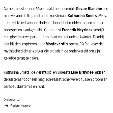
Na het meeslepende
Misia
maakt het ensemble
Revue Blanche
een
nieuwe voorstelling met audiokunstenaar
Katharina Smets
.
Nenia
– letterlijk ‘lied voor de doden’ – houdt het midden tussen concert,
hoorspel en klankgedicht. Componist
Frederik Neyrinck
schrijft
een gloednieuwe partituur op maat van dit unieke kwintet. Daarbij
laat hij zich inspireren door
Monteverdi
’s
opera
L’Orfeo
, over de
mythische dichter-zanger die afdaalt in de onderwereld om zijn
geliefde terug te halen.
Katharina Smets, de vier musici en videaste
Lise Bruynee
l gidsen
de luisteraar door een magisch-realistische wereld tussen droom en
parabel, duisternis en licht.
Onderdeel van
Frederik Neyrinck