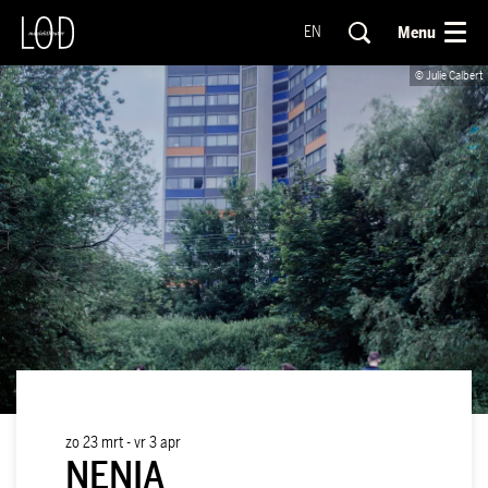
Menu
EN
© Julie Calbert
zo 23 mrt
-
vr 3 apr
NENIA