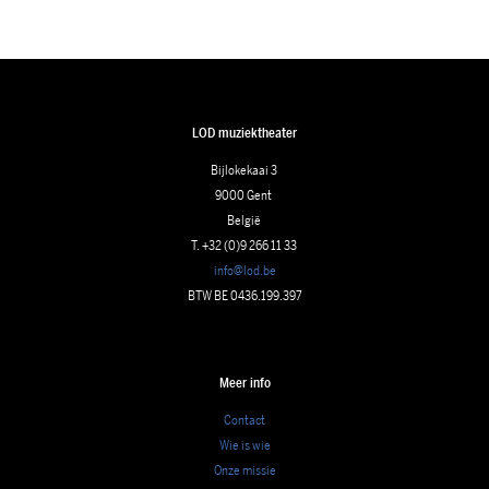
LOD muziektheater
Bijlokekaai 3
9000 Gent
België
T. +32 (0)9 266 11 33
info@lod.be
BTW BE 0436.199.397
Meer info
Contact
Wie is wie
Onze missie