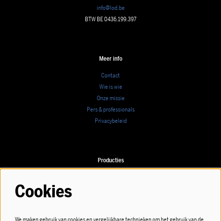
info@lod.be
BTW BE 0436.199.397
Meer info
Contact
Wie is wie
Onze missie
Pers & professionals
Privacybeleid
Producties
Speellijst
Cookies
We maken gebruik van cookies en vergelijkbare technieken om het gebruik van de