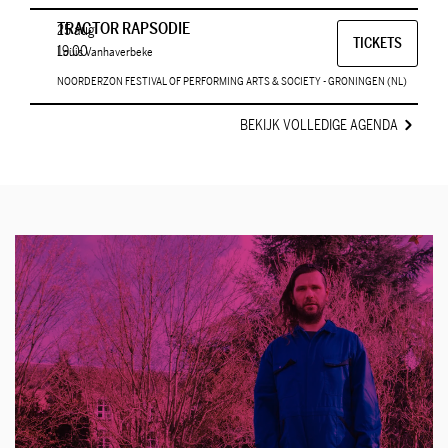
TRACTOR RAPSODIE
25 aug
TICKETS
19:00
Louis Vanhaverbeke
NOORDERZON FESTIVAL OF PERFORMING ARTS & SOCIETY - GRONINGEN (NL)
BEKIJK VOLLEDIGE AGENDA