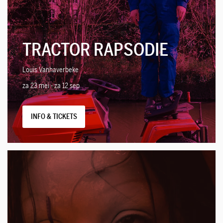
TRACTOR RAPSODIE
Louis Vanhaverbeke
za 23 mei
-
za 12 sep
INFO & TICKETS