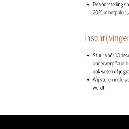
De voorstelling spe
2021 in hetpaleis
Inschrijvinge
Stuur vóór 13 dec
onderwerp “auditi
ook weten of je gr
Wij sturen in de 
wordt.