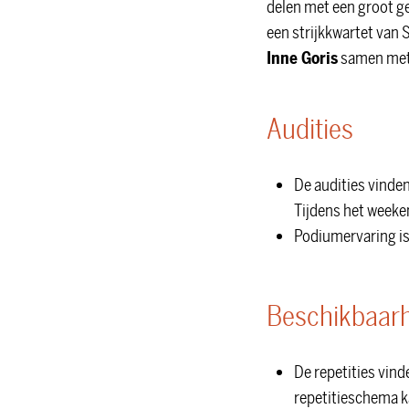
delen met een groot g
een strijkkwartet va
Inne Goris
samen me
Audities
De audities vinden 
Tijdens het weeken
Podiumervaring is 
Beschikbaar
De repetities vind
repetitieschema 