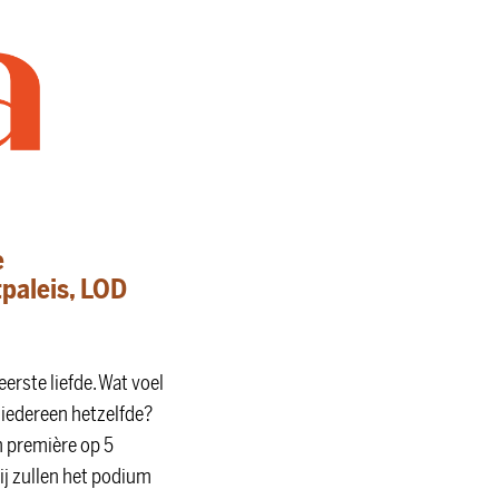
e
paleis, LOD
eerste liefde. Wat voel
r iedereen hetzelfde?
n première op 5
Zij zullen het podium