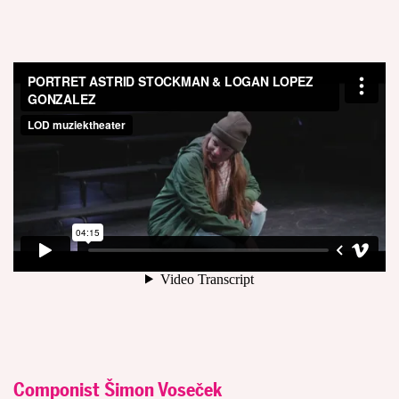
Componist Šimon Voseček