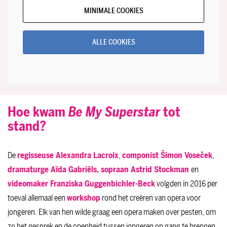
MINIMALE COOKIES
ALLE COOKIES
Hoe kwam
Be My Superstar
tot
stand?
De
regisseuse Alexandra Lacroix
,
componist Šimon Voseček
,
dramaturge Aïda Gabriëls, sopraan Astrid Stockman
en
videomaker Franziska Guggenbichler-Beck
volgden in 2016 per
toeval allemaal een
workshop
rond het creëren van opera voor
jongeren. Elk van hen wilde graag een opera maken over pesten, om
zo het gesprek en de openheid tussen jongeren op gang te brengen.