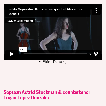
Sopraan Astrid Stockman & countertenor
Logan Lopez Gonzalez