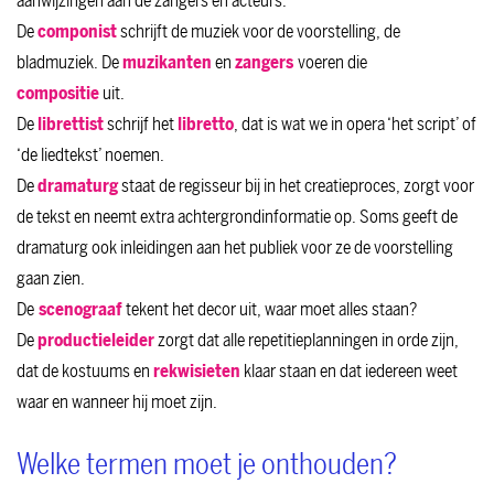
aanwijzingen aan de zangers en acteurs.
De
componist
schrijft de muziek voor de voorstelling, de
bladmuziek. De
muzikanten
en
zangers
voeren die
compositie
uit.
De
librettist
schrijf het
libretto
, dat is wat we in opera ‘het script’ of
‘de liedtekst’ noemen.
De
dramaturg
staat de regisseur bij in het creatieproces, zorgt voor
de tekst en neemt extra achtergrondinformatie op. Soms geeft de
dramaturg ook inleidingen aan het publiek voor ze de voorstelling
gaan zien.
De
scenograaf
tekent het decor uit, waar moet alles staan?
De
productieleider
zorgt dat alle repetitieplanningen in orde zijn,
dat de kostuums en
rekwisieten
klaar staan en dat iedereen weet
waar en wanneer hij moet zijn.
Welke termen moet je onthouden?