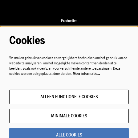
Producties
Speellijst
Cookies
We maken gebruik van cookies en vergelijkbare technieken om het gebruik van de
website te analyseren, om het mogelijk te maken content van derden af te
Volg ons
beelden, zoals ook video’s, en voor verschillende andere toepassingen. Deze
cookies worden ook geplaatst door derden.
Meer informatie…
ALLEEN FUNCTIONELE COOKIES
Meld je aan voor de nieuwsbrief!
MINIMALE COOKIES
© LOD muziektheater
ALLE COOKIES