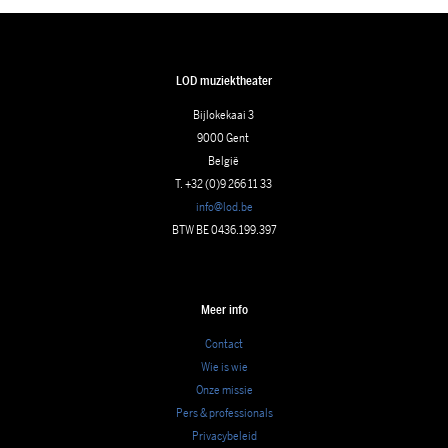
LOD muziektheater
Bijlokekaai 3
9000 Gent
België
T. +32 (0)9 266 11 33
info@lod.be
BTW BE 0436.199.397
Meer info
Contact
Wie is wie
Onze missie
Pers & professionals
Privacybeleid