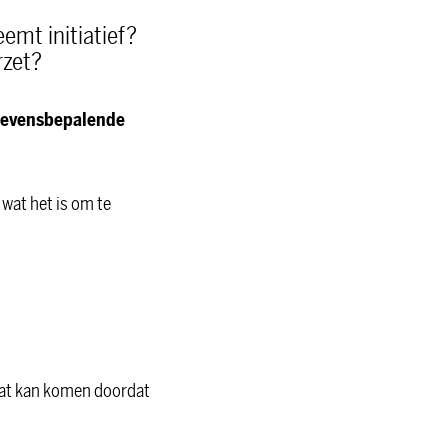
eemt initiatief?
rzet?
levensbepalende
 wat het is om te
 Dat kan komen doordat