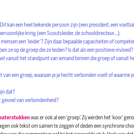
 Dit kan een heel bekende persoon zijn (een president, een voetba
persoonlijke kring (een Scoutsleider, de schooldirecteur...).
 mensen een 'leider'? Zijn daar bepaalde capaciteiten of compet
en ze op de groep die ze leiden? Is dat als een positieve invloed?
owel vanuit het standpunt van iemand binnen die groep of vanuit 
uit van een groep, waaraan je je hecht verbonden voelt of waarme 
ijn dat?
t gevoel van verbondenheid?
eaterstukken
was er ook al een ‘groep’. Zij werden het ‘koor’ g
regen ook tekst om samen te zeggen of deden een synchrone chore