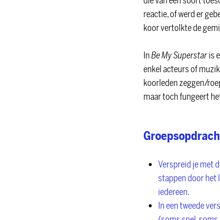
die van een soort toes
reactie, of werd er ge
koor vertolkte de gem
In
Be My Superstar
is 
enkel acteurs of muzik
koorleden zeggen/roepen
maar toch fungeert het
Groepsopdrach
Verspreid je met de
stappen door het l
iedereen.
In een tweede vers
(soms snel, soms he