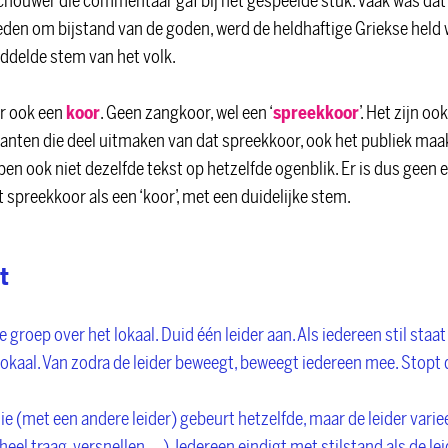
chouwer die commentaar gaf bij het gespeelde stuk. Vaak was dat 
beden om bijstand van de goden, werd de heldhaftige Griekse held
iddelde stem van het volk.
er ook een
koor
. Geen zangkoor, wel een ‘
spreekkoor
’. Het zijn o
anten die deel uitmaken van dat spreekkoor, ook het publiek maakt
 ook niet dezelfde tekst op hetzelfde ogenblik. Er is dus geen ech
 spreekkoor als een ‘koor’, met een duidelijke stem.
t
 groep over het lokaal. Duid één leider aan. Als iedereen stil staat
okaal. Van zodra de leider beweegt, beweegt iedereen mee. Stopt d
ie (met een andere leider) gebeurt hetzelfde, maar de leider vari
el traag, versnellen, ...). Iedereen eindigt met stilstand als de lei