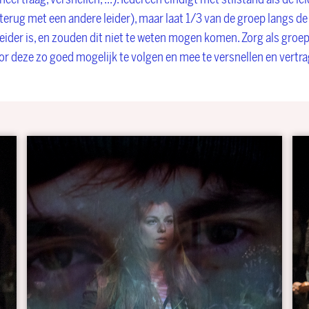
terug met een andere leider), maar laat 1/3 van de groep langs de z
leider is, en zouden dit niet te weten mogen komen. Zorg als groep
door deze zo goed mogelijk te volgen en mee te versnellen en vertra