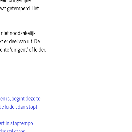
een burgerlijke
 wat getemperd. Het
ok niet noodzakelijk
 er deel van uit. De
te ‘dirigent’ of leider,
 en is, begint deze te
e leider, dan stopt
eert in staptempo
der stil staan.