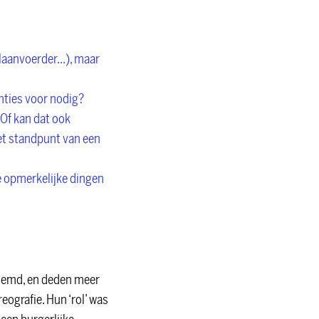
laanvoerder...), maar
enties voor nodig?
 Of kan dat ook
het standpunt van een
je opmerkelijke dingen
enoemd, en deden meer
ografie. Hun ‘rol’ was