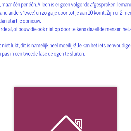
, maar één per één. Alleen is er geen volgorde afgesproken. Iemand 
and anders ‘twee’, en zo ga je door tot je aan 10 komt. Zijn er 2 me
 dan start je opnieuw.
de af, of bouw die ook niet op door telkens dezelfde mensen hetzel
t niet lukt, dit is namelijk heel moeilijk! Je kan het iets eenvoudi
 pas in een tweede fase de ogen te sluiten.