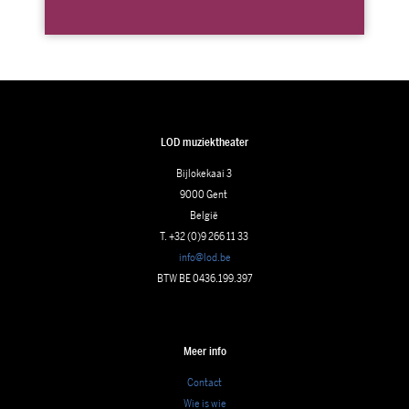
LOD muziektheater
Bijlokekaai 3
9000 Gent
België
T. +32 (0)9 266 11 33
info@lod.be
BTW BE 0436.199.397
Meer info
Contact
Wie is wie