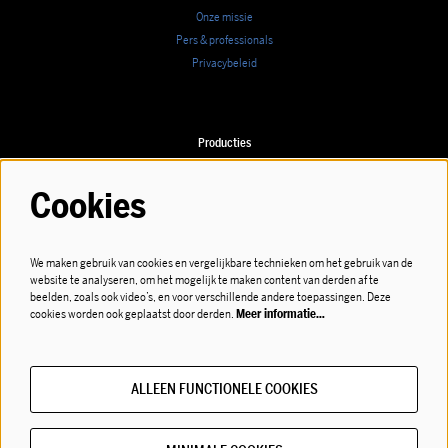
Onze missie
Pers & professionals
Privacybeleid
Producties
Speellijst
Cookies
We maken gebruik van cookies en vergelijkbare technieken om het gebruik van de
Volg ons
website te analyseren, om het mogelijk te maken content van derden af te
beelden, zoals ook video’s, en voor verschillende andere toepassingen. Deze
cookies worden ook geplaatst door derden.
Meer informatie…
ALLEEN FUNCTIONELE COOKIES
Meld je aan voor de nieuwsbrief!