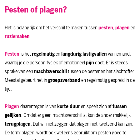
Pesten of plagen?
Het is belangrijk om het verschil te maken tussen
pesten
,
plagen
en
ruziemaken
.
Pesten
is het
regelmatig
en
langdurig
lastigvallen
van iemand,
waarbij je die persoon fysiek of emotioneel
pijn
doet. Er is steeds
sprake van een
machtsverschil
tussen de pester en het slachtoffer.
Meestal gebeurt het in
groepsverband
en regelmatig gespreid in de
tijd.
Plagen
daarentegen is van
korte duur
en speelt zich af
tussen
gelijken
. Omdat er geen machtsverschil is, kan de ander makkelijk
terugplagen
. Dat wil niet zeggen dat plagen niet kwetsend kan zijn.
De term ‘plagen’ wordt ook wel eens gebruikt om pesten goed te