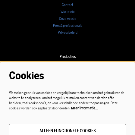
Contact
Wie is wie
Onze missie
Pers & professionals
Privacybeleid
Producties
Speellijst
Cookies
We maken gebruik van cookies en vergelijkbare technieken om het gebruik van de
Volg ons
website te analyseren, om het mogelijk te maken content van derden af te
beelden, zoals ook video’s, en voor verschillende andere toepassingen. Deze
cookies worden ook geplaatst door derden.
Meer informatie…
ALLEEN FUNCTIONELE COOKIES
Meld je aan voor de nieuwsbrief!