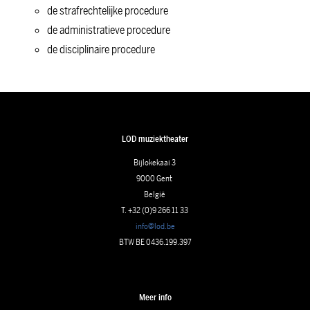
de strafrechtelijke procedure
de administratieve procedure
de disciplinaire procedure
LOD muziektheater
Bijlokekaai 3
9000 Gent
België
T. +32 (0)9 266 11 33
info@lod.be
BTW BE 0436.199.397
Meer info