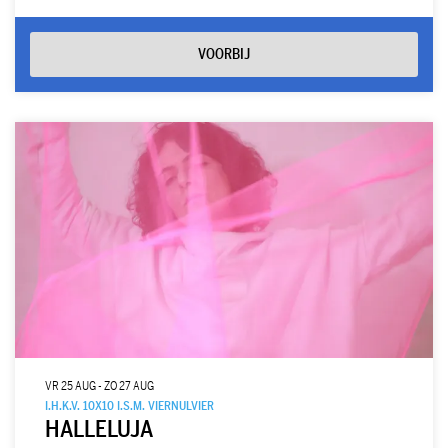
VOORBIJ
VR 25 AUG
-
ZO 27 AUG
I.H.K.V. 10X10 I.S.M. VIERNULVIER
HALLELUJA