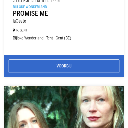
ZO 3 SEP
MEERDERE TIJDSTIPPEN
BIJLOKE WONDERLAND
PROMISE ME
laGeste
IN, GENT
Bijloke Wonderland - Tent - Gent (BE)
VOORBIJ