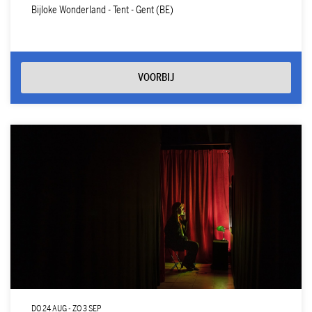
Bijloke Wonderland - Tent - Gent (BE)
VOORBIJ
DO 24 AUG
-
ZO 3 SEP