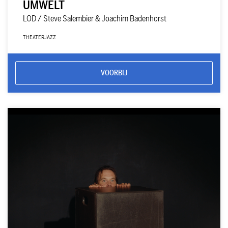
UMWELT
LOD / Steve Salembier & Joachim Badenhorst
THEATER
JAZZ
VOORBIJ