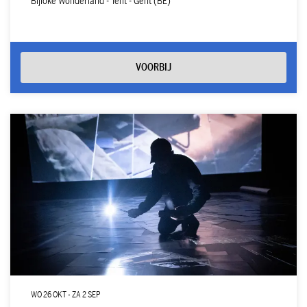
Bijloke Wonderland - Tent - Gent (BE)
VOORBIJ
WO 26 OKT
-
ZA 2 SEP