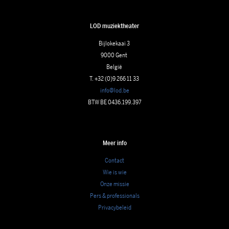
LOD muziektheater
Bijlokekaai 3
9000 Gent
België
T. +32 (0)9 266 11 33
info@lod.be
BTW BE 0436.199.397
Meer info
Contact
Wie is wie
Onze missie
Pers & professionals
Privacybeleid