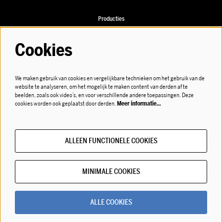
Producties
Speellijst
Cookies
We maken gebruik van cookies en vergelijkbare technieken om het gebruik van de
website te analyseren, om het mogelijk te maken content van derden af te
Volg ons
beelden, zoals ook video’s, en voor verschillende andere toepassingen. Deze
cookies worden ook geplaatst door derden.
Meer informatie…
ALLEEN FUNCTIONELE COOKIES
Meld je aan voor de nieuwsbrief!
MINIMALE COOKIES
© LOD muziektheater
ALLE COOKIES
Powered by
CultureSuite