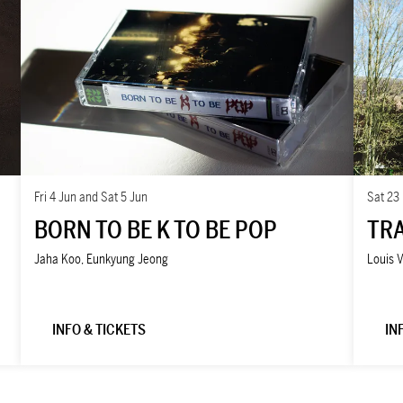
Fri 4 Jun
and
Sat 5 Jun
Sat 23
BORN TO BE K TO BE POP
TR
Jaha Koo, Eunkyung Jeong
Louis 
INFO & TICKETS
IN