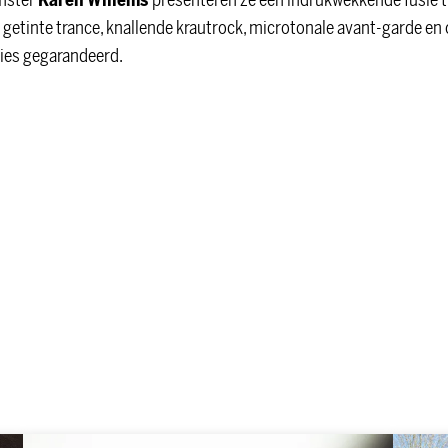
umster
Karen Willems
presenteren ze een indrukwekkende fusie 
 getinte trance, knallende krautrock, microtonale avant-garde en
ies gegarandeerd.