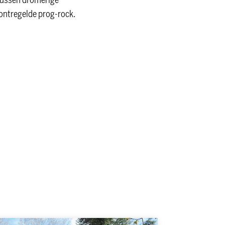
tussen dromerige
 ontregelde prog-rock.