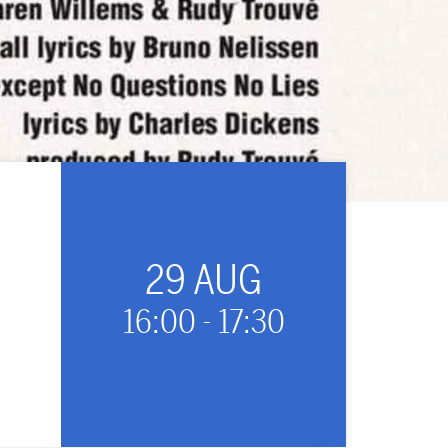
29 AUG
16:00
-
17:30