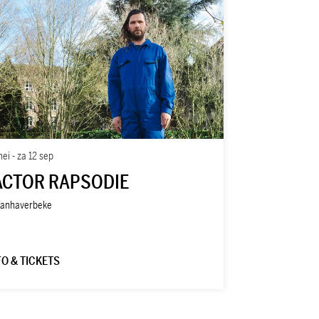
mei
-
za 12 sep
ACTOR RAPSODIE
Vanhaverbeke
FO & TICKETS