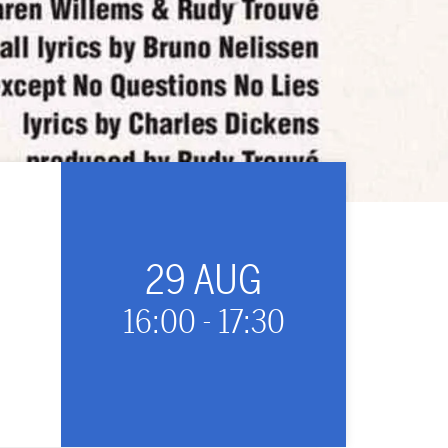
29 AUG
16:00
-
17:30