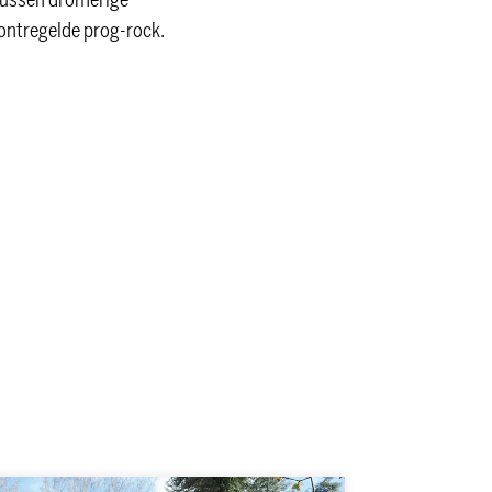
tussen dromerige
 ontregelde prog-rock.