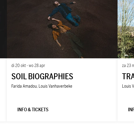
za 23 
di 20 okt
-
wo 28 apr
TR
SOIL BIOGRAPHIES
Louis 
Farida Amadou, Louis Vanhaverbeke
INFO & TICKETS
IN