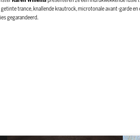
umster
Karen Willems
presenteren ze een indrukwekkende fusie 
 getinte trance, knallende krautrock, microtonale avant-garde en
ies gegarandeerd.