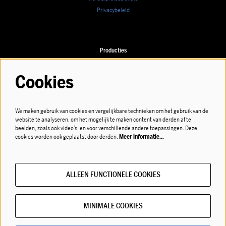
Privacybeleid
Producties
Speellijst
Cookies
We maken gebruik van cookies en vergelijkbare technieken om het gebruik van de
Volg ons
website te analyseren, om het mogelijk te maken content van derden af te
beelden, zoals ook video’s, en voor verschillende andere toepassingen. Deze
cookies worden ook geplaatst door derden.
Meer informatie…
ALLEEN FUNCTIONELE COOKIES
Meld je aan voor de nieuwsbrief!
MINIMALE COOKIES