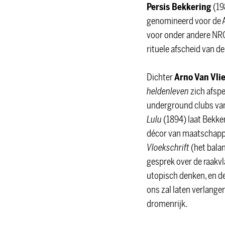
Persis Bekkering
(19
genomineerd voor de AN
voor onder andere NRC
rituele afscheid van d
Dichter
Arno Van Vli
heldenleven
zich afspe
underground clubs van
Lulu
(1894) laat Bekke
décor van maatschappeli
Vloekschrift
(het balan
gesprek over de raakvl
utopisch denken, en de
ons zal laten verlange
dromenrijk.