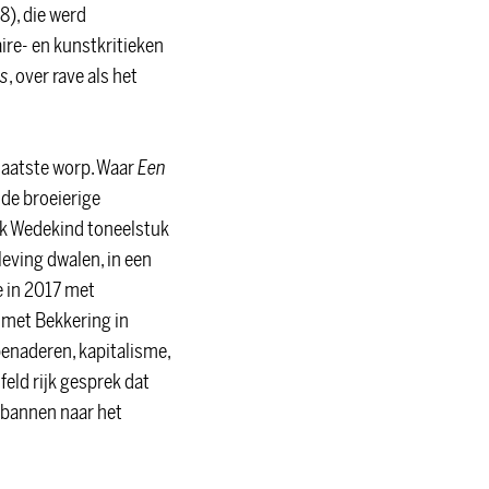
), die werd
ire- en kunstkritieken
s
, over rave als het
laatste worp. Waar
Een
 de broeierige
nk Wedekind toneelstuk
eving dwalen, in een
e in 2017 met
 met Bekkering in
benaderen, kapitalisme,
eld rijk gesprek dat
erbannen naar het