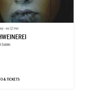
sep
-
wo 12 mei
HWEINEREI
t Siddiki
FO & TICKETS