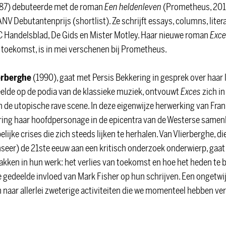
87) debuteerde met de roman
Een heldenleven
(Prometheus, 2018
V Debutantenprijs (shortlist). Ze schrijft essays, columns, litera
 Handelsblad, De Gids en Mister Motley. Haar nieuwe roman
Exce
e toekomst, is in mei verschenen bij Prometheus.
erberghe
(1990), gaat met Persis Bekkering in gesprek over haar 
elde op de podia van de klassieke muziek, ontvouwt
Exces
zich in
 de utopische rave scene. In deze eigenwijze herwerking van Fra
ring haar hoofdpersonage in de epicentra van de Westerse samenl
jke crises die zich steeds lijken te herhalen. Van Vlierberghe, di
seer) de 21ste eeuw aan een kritisch onderzoek onderwierp, gaat
akken in hun werk: het verlies van toekomst en hoe het heden te 
 gedeelde invloed van Mark Fisher op hun schrijven. Een ongetwijf
n naar allerlei zweterige activiteiten die we momenteel hebben v