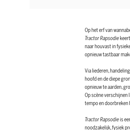
Op het erf van wannab
Tractor Rapsodie
keert
naar houvast in fysiek
opnieuw tastbaar mak
Via liederen, handelin
hoofd en de diepe gron
opnieuw te aarden, groe
Op scène verschijnen 
tempo en doorbreken h
Inzoomen
Tractor Rapsodie
is ee
noodzakelijk, fysiek pr