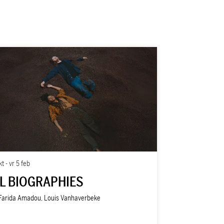
kt
-
vr 5 feb
L BIOGRAPHIES
Farida Amadou, Louis Vanhaverbeke