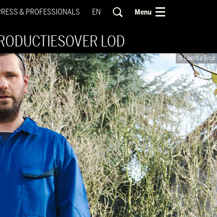
PRESS & PROFESSIONALS
EN
Menu
RODUCTIES
OVER LOD
© Laetitia Bica