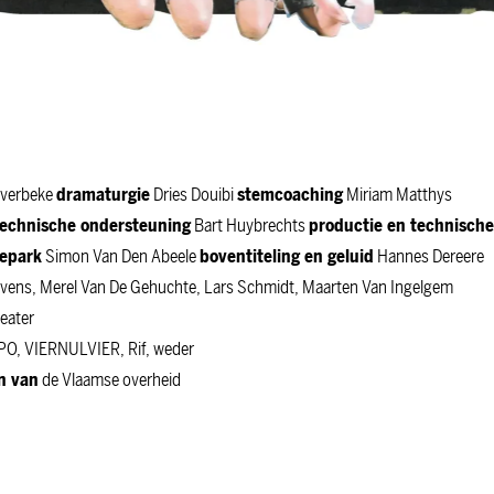
averbeke
dramaturgie
Dries Douibi
stemcoaching
Miriam Matthys
technische ondersteuning
Bart Huybrechts
productie en technische
nepark
Simon Van Den Abeele
boventiteling en geluid
Hannes Dereere
vens, Merel Van De Gehuchte, Lars Schmidt, Maarten Van Ingelgem
eater
, VIERNULVIER, Rif, weder
n van
de Vlaamse overheid