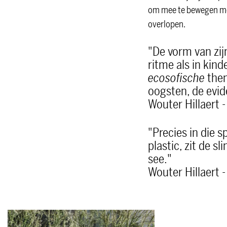
om mee te bewegen met 
overlopen.
"De vorm van zij
ritme als in kind
ecosofische
them
oogsten, de evid
Wouter Hillaert 
"Precies in die 
plastic, zit de s
see."
Wouter Hillaert 
Overslaan