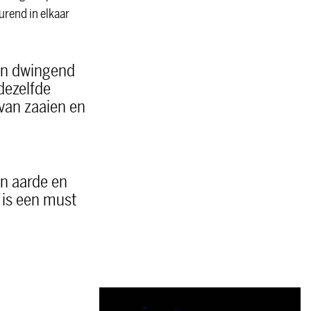
urend in elkaar
een dwingend
 dezelfde
van zaaien en
en aarde en
e is een must