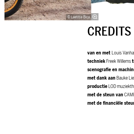
© Laetitia Bica
CREDITS
van en met
Louis Vanh
techniek
Freek Willems
scenografie en machi
met dank aan
Bauke Lie
productie
LOD muziekth
met de steun van
CAMPO
met de financiële steu