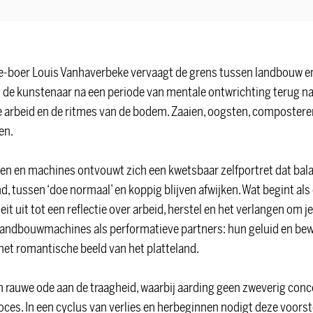
e-boer Louis Vanhaverbeke vervaagt de grens tussen landbouw e
 de kunstenaar na een periode van mentale ontwrichting terug na
e arbeid en de ritmes van de bodem. Zaaien, oogsten, composteren
en.
gen en machines ontvouwt zich een kwetsbaar zelfportret dat bal
d, tussen ‘doe normaal’ en koppig blijven afwijken. Wat begint al
it uit tot een reflectie over arbeid, herstel en het verlangen om je
landbouwmachines als performatieve partners: hun geluid en be
et romantische beeld van het platteland.
Inzo
n rauwe ode aan de traagheid, waarbij aarding geen zweverig conc
oces. In een cyclus van verlies en herbeginnen nodigt deze voorste