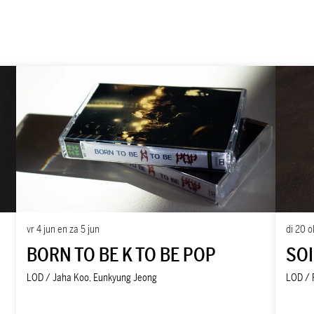
vr 4 jun
en
za 5 jun
di 20 o
BORN TO BE K TO BE POP
SOI
LOD / Jaha Koo, Eunkyung Jeong
LOD / 