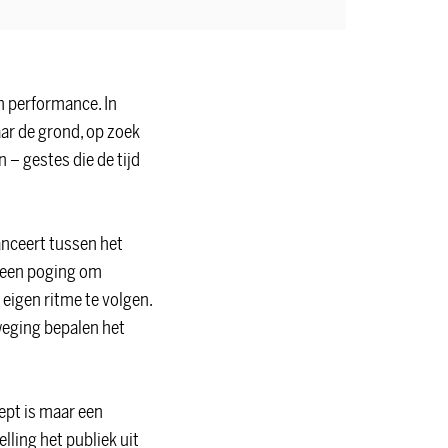
n performance. In
ar de grond, op zoek
 – gestes die de tijd
anceert tussen het
s een poging om
 eigen ritme te volgen.
weging bepalen het
omen
ept is maar een
lling het publiek uit