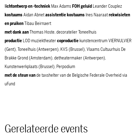
l
ichtontwerp en -techniek
Max Adams
FOH geluid
Leander Couplez
kostuums
Aidan Abnet
assistentie kostuums
Ines Naaraat
rekwisieten
en pruiken
Tibau Beirnaert
met dank aan
Thomas Hoste, decoratelier Toneelhuis
productie
LOD muziektheater
coproductie
kunstencentrum VIERNULVIER
(Gent), Toneelhuis (Antwerpen), KVS (Brussel), Vlaams Cultuurhuis De
Brakke Grond (Amsterdam), detheatermaker (Antwerpen),
Kunstenwerkplaats (Brussel), Perpodium
met de steun van
de taxshelter van de Belgische Federale Overheid via
uFund
Gerelateerde events