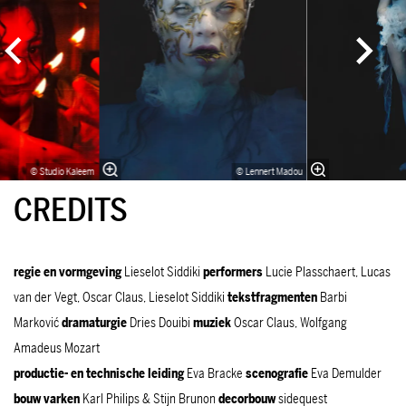
© Studio Kaleem
© Lennert Madou
CREDITS
regie en vormgeving
Lieselot Siddiki
performers
Lucie Plasschaert, Lucas
van der Vegt, Oscar Claus, Lieselot Siddiki
tekstfragmenten
Barbi
Marković
dramaturgie
Dries Douibi
muziek
Oscar Claus, Wolfgang
Amadeus Mozart
productie- en technische leiding
Eva Bracke
scenografie
Eva Demulder
bouw varken
Karl Philips & Stijn Brunon
decorbouw
sidequest