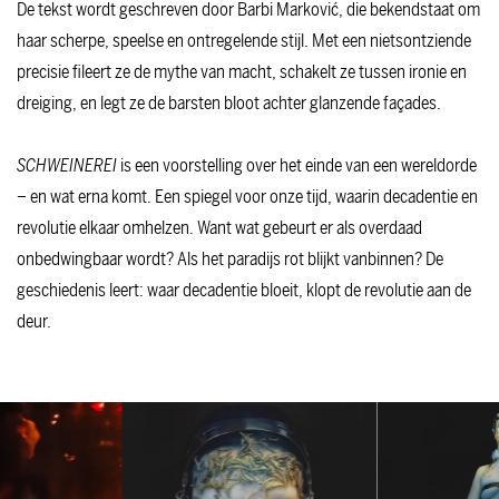
De tekst wordt geschreven door Barbi Marković, die bekendstaat om
haar scherpe, speelse en ontregelende stijl. Met een nietsontziende
precisie fileert ze de mythe van macht, schakelt ze tussen ironie en
dreiging, en legt ze de barsten bloot achter glanzende façades.
SCHWEINEREI
is een voorstelling over het einde van een wereldorde
– en wat erna komt. Een spiegel voor onze tijd, waarin decadentie en
revolutie elkaar omhelzen. Want wat gebeurt er als overdaad
onbedwingbaar wordt? Als het paradijs rot blijkt vanbinnen? De
geschiedenis leert: waar decadentie bloeit, klopt de revolutie aan de
deur.
Overslaan