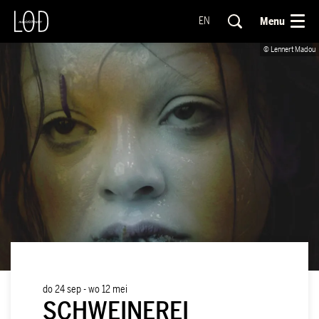
Menu
EN
© Lennert Madou
do 24 sep
-
wo 12 mei
SCHWEINEREI