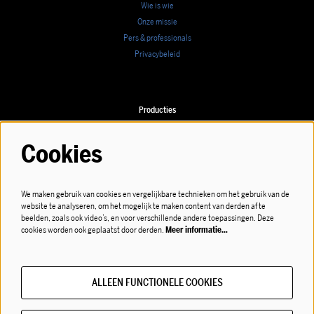
Wie is wie
Onze missie
Pers & professionals
Privacybeleid
Producties
Speellijst
Cookies
We maken gebruik van cookies en vergelijkbare technieken om het gebruik van de
Volg ons
website te analyseren, om het mogelijk te maken content van derden af te
beelden, zoals ook video’s, en voor verschillende andere toepassingen. Deze
cookies worden ook geplaatst door derden.
Meer informatie…
ALLEEN FUNCTIONELE COOKIES
Meld je aan voor de nieuwsbrief!