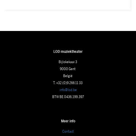
LOD muziektheater
Bijlokekaai 3
9000 Gent
België
T. +32 (0)9 266 11 33
info@lod.be
BTW BE 0436.199.397
Meer info
Contact