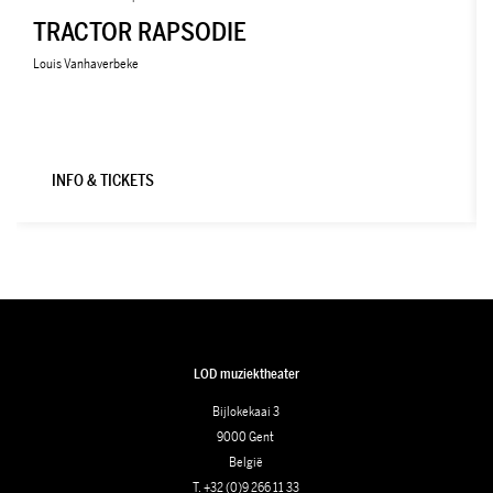
TRACTOR RAPSODIE
Louis Vanhaverbeke
INFO & TICKETS
LOD muziektheater
Bijlokekaai 3
9000 Gent
België
T. +32 (0)9 266 11 33