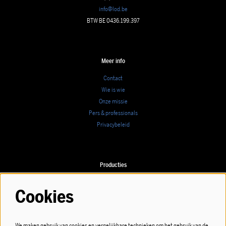
info@lod.be
BTW BE 0436.199.397
Meer info
Contact
Wie is wie
Onze missie
Pers & professionals
Privacybeleid
Producties
Speellijst
Cookies
We maken gebruik van cookies en vergelijkbare technieken om het gebruik van de