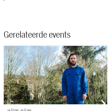
Gerelateerde events
Overslaan
za 23 mei
-
za 12 sep