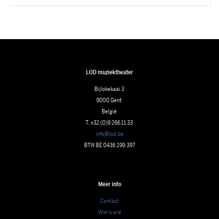
LOD muziektheater
Bijlokekaai 3
9000 Gent
België
T. +32 (0)9 266 11 33
info@lod.be
BTW BE 0436.199.397
Meer info
Contact
Wie is wie