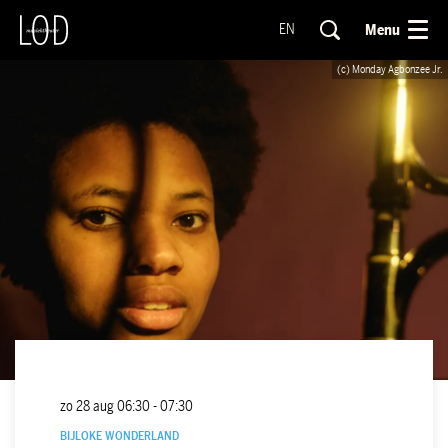
Menu
EN
(c) Monday Agbonzee Jr.
zo 28 aug
06:30 - 07:30
BIJLOKE WONDERLAND