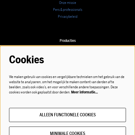
Onze missie
Pers & professionals
Privacybeleid
Producties
Speellijst
Cookies
We maken gebruik van cookies en vergelijkbare technieken om het gebruik van de
website te analyseren, om het mogelijk te maken content van derden af te
Volg ons
beelden, zoals ook video’s, en voor verschillende andere toepassingen. Deze
cookies worden ook geplaatst door derden.
Meer informatie…
ALLEEN FUNCTIONELE COOKIES
Meld je aan voor de nieuwsbrief!
MINIMALE COOKIES