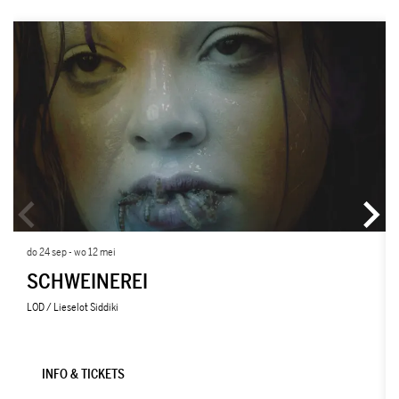
Overslaan
do 24 sep
-
wo 12 mei
SCHWEINEREI
LOD / Lieselot Siddiki
INFO & TICKETS