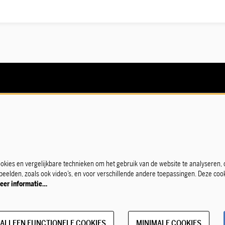
Producties
Speellijst
ie
ofessionals
leid
kies en vergelijkbare technieken om het gebruik van de website te analyseren,
 beelden, zoals ook video’s, en voor verschillende andere toepassingen. Deze co
eer informatie…
ALLEEN FUNCTIONELE COOKIES
MINIMALE COOKIES