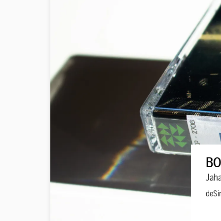
BO
Jaha
deSi