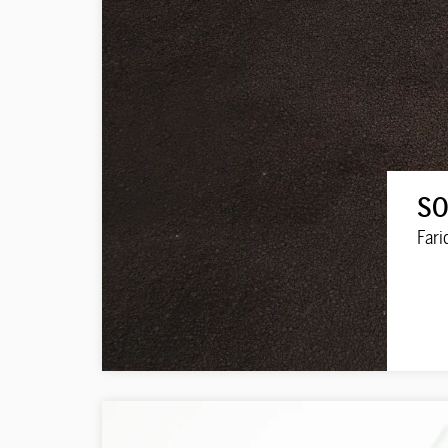
SO
Fari