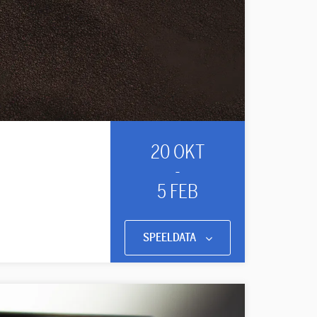
20 OKT
-
5 FEB
SPEELDATA