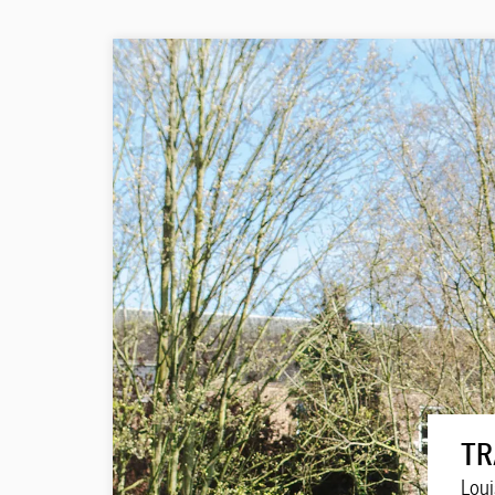
TR
Loui