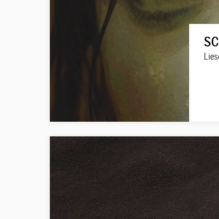
SC
Lies