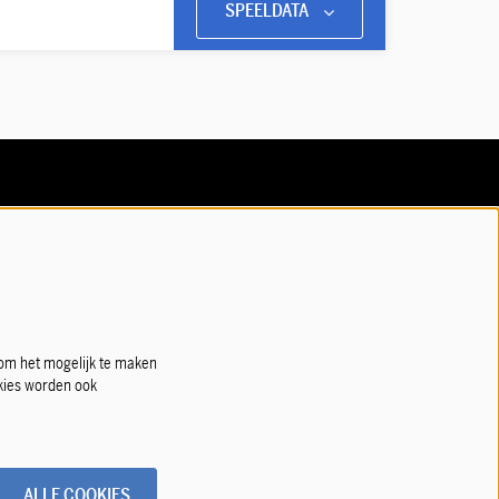
SPEELDATA
Volg ons
Meld je aan voor de nieuwsbrief!
 om het mogelijk te maken
okies worden ook
ALLE COOKIES