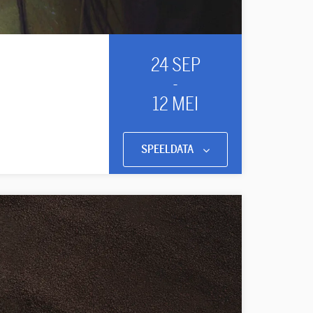
24 SEP
-
12 MEI
SPEELDATA