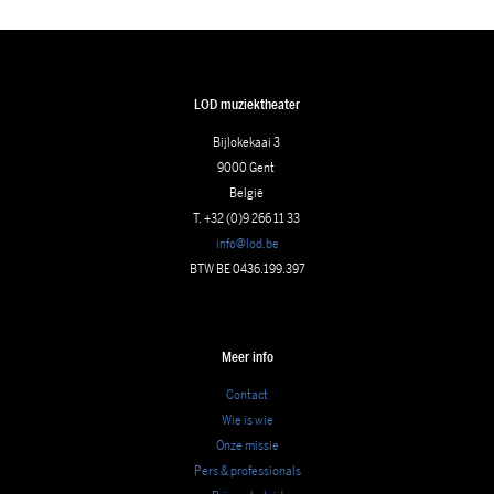
LOD muziektheater
Bijlokekaai 3
9000 Gent
België
T. +32 (0)9 266 11 33
info@lod.be
BTW BE 0436.199.397
Meer info
Contact
Wie is wie
Onze missie
Pers & professionals