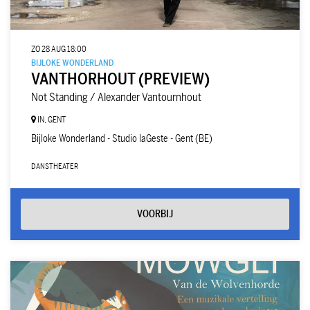
ZO 28 AUG
18:00
BIJLOKE WONDERLAND
VANTHORHOUT (PREVIEW)
Not Standing / Alexander Vantournhout
IN, GENT
Bijloke Wonderland - Studio laGeste - Gent (BE)
DANS
THEATER
VOORBIJ