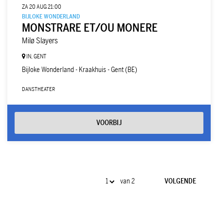
ZA 20 AUG
21:00
BIJLOKE WONDERLAND
MONSTRARE ET/OU MONERE
Milø Slayers
IN, GENT
Bijloke Wonderland - Kraakhuis - Gent (BE)
DANS
THEATER
VOORBIJ
van 2
VOLGENDE