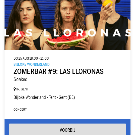
DO 25 AUG
19:00 - 21:00
BIJLOKE WONDERLAND
ZOMERBAR #9: LAS LLORONAS
Soaked
IN, GENT
Bijloke Wonderland - Tent - Gent (BE)
CONCERT
VOORBIJ