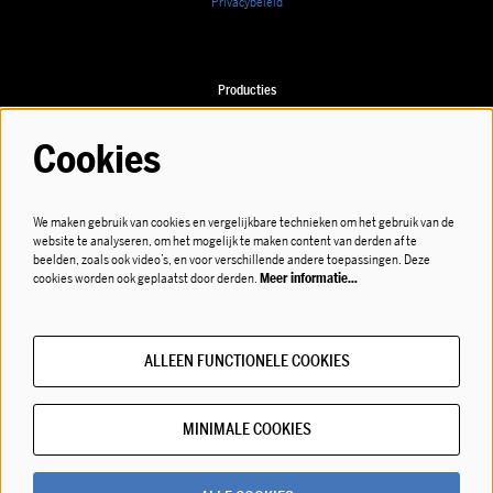
Privacybeleid
Producties
Speellijst
Cookies
We maken gebruik van cookies en vergelijkbare technieken om het gebruik van de
website te analyseren, om het mogelijk te maken content van derden af te
Volg ons
beelden, zoals ook video’s, en voor verschillende andere toepassingen. Deze
cookies worden ook geplaatst door derden.
Meer informatie…
ALLEEN FUNCTIONELE COOKIES
Meld je aan voor de nieuwsbrief!
MINIMALE COOKIES
© LOD muziektheater