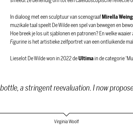
smeedt ze behendig om tot een caleidoscopische reflectie op
In dialoog met een sculptuur van scenograaf
Mirella
Weing
muzikale taal speelt De Wilde een spel van bewegen en bewog
Hoe breek je los uit sjablonen en patronen? En welke waaie
Figurine
is het artistieke zelfportret van een ontluikende ma
Lieselot De Wilde won in 2022 de
Ultima
in de categorie 'Mu
bottle, a stringent reevaluation. I now propose
Virginia Woolf