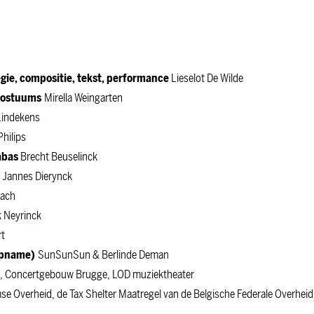
regie, compositie, tekst, performance
Lieselot De Wilde
 kostuums
Mirella Weingarten
Lindekens
Philips
abas
Brecht Beuselinck
k
Jannes Dierynck
bach
k Neyrinck
rt
(opname)
SunSunSun & Berlinde Deman
, Concertgebouw Brugge, LOD muziektheater
e Overheid, de Tax Shelter Maatregel van de Belgische Federale Overheid