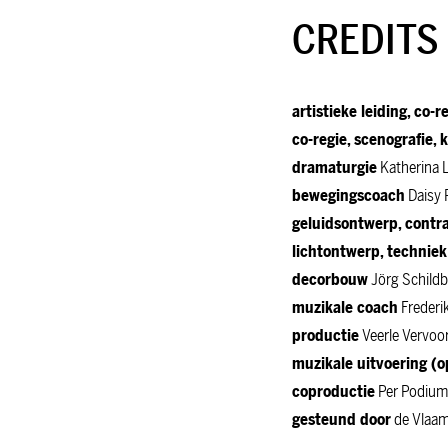
CREDITS
artistieke leiding, co-
co-regie, scenografie,
dramaturgie
Katherina 
bewegingscoach
Daisy 
geluidsontwerp, contr
lichtontwerp, technie
decorbouw
Jörg Schild
muzikale coach
Frederi
productie
Veerle Vervoo
muzikale uitvoering 
coproductie
Per Podium
gesteund door
de Vlaams