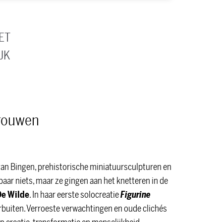
ET
JK
vrouwen
van Bingen, prehistorische miniatuursculpturen en
baar niets, maar ze gingen aan het knetteren in de
De
Wilde
. In haar eerste solocreatie
Figurine
arbuiten. Verroeste verwachtingen en oude clichés