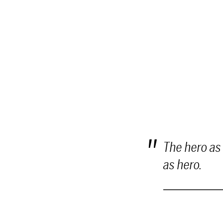
The hero as 
as hero.