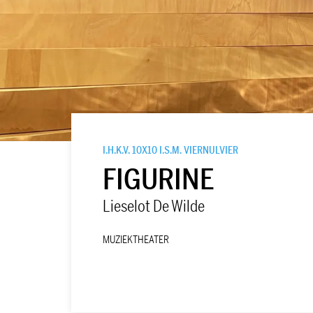
I.H.K.V. 10X10 I.S.M. VIERNULVIER
FIGURINE
Lieselot De Wilde
MUZIEKTHEATER