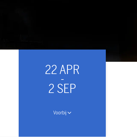
22 APR
-
2 SEP
Voorbij