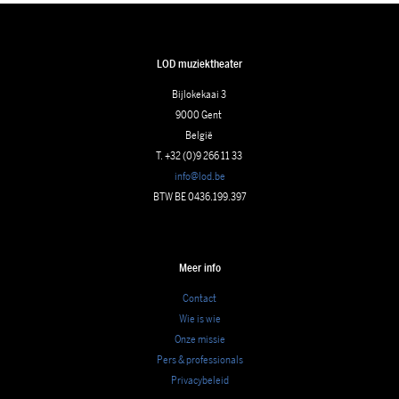
LOD muziektheater
Bijlokekaai 3
9000 Gent
België
T. +32 (0)9 266 11 33
info@lod.be
BTW BE 0436.199.397
Meer info
Contact
Wie is wie
Onze missie
Pers & professionals
Privacybeleid