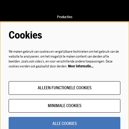
Producties
Speellijst
Cookies
We maken gebruik van cookies en vergelijkbare technieken om het gebruik van de
website te analyseren, om het mogelijk te maken content van derden af te
Volg ons
beelden, zoals ook video’s, en voor verschillende andere toepassingen. Deze
cookies worden ook geplaatst door derden.
Meer informatie…
ALLEEN FUNCTIONELE COOKIES
Meld je aan voor de nieuwsbrief!
MINIMALE COOKIES
© LOD muziektheater
ALLE COOKIES
Powered by
CultureSuite