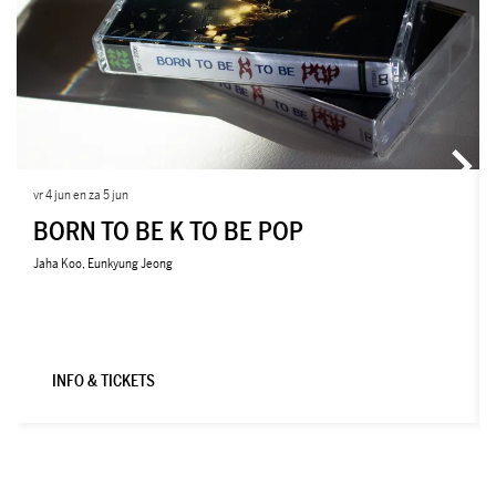
vr 4 jun
en
za 5 jun
BORN TO BE K TO BE POP
Jaha Koo, Eunkyung Jeong
INFO & TICKETS