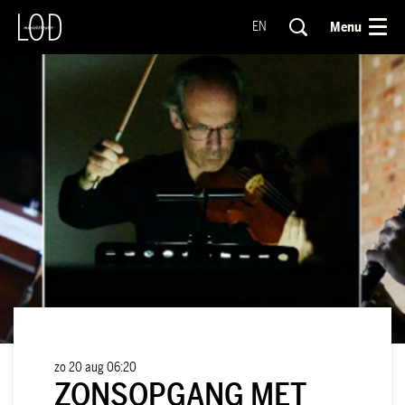
Menu
EN
zo 20 aug
06:20
ZONSOPGANG MET