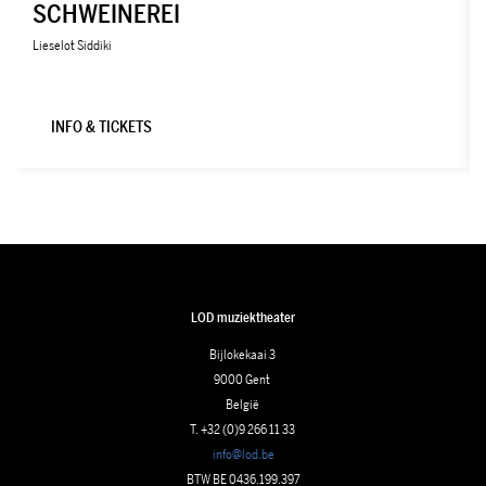
SCHWEINEREI
Lieselot Siddiki
INFO & TICKETS
LOD muziektheater
Bijlokekaai 3
9000 Gent
België
T. +32 (0)9 266 11 33
info@lod.be
BTW BE 0436.199.397