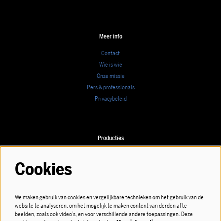
Meer info
Contact
Wie is wie
Onze missie
Pers & professionals
Privacybeleid
Producties
Speellijst
Cookies
We maken gebruik van cookies en vergelijkbare technieken om het gebruik van de
website te analyseren, om het mogelijk te maken content van derden af te
Volg ons
beelden, zoals ook video’s, en voor verschillende andere toepassingen. Deze